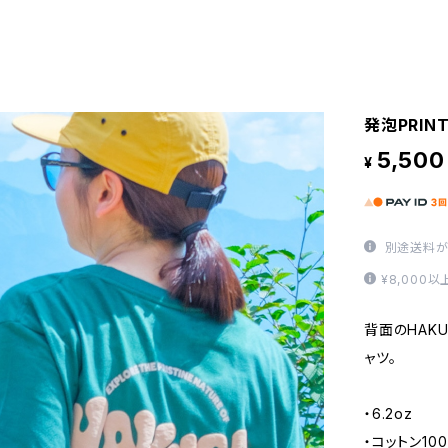
発泡PRINT
5,500
¥
別途送料が
¥8,000
背面のHAK
ャツ。
・6.2oz
・コットン10