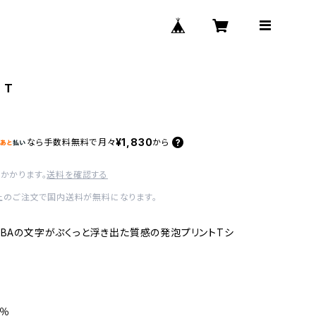
 T
¥1,830
なら
手数料無料で
月々
から
かかります。
送料を確認する
以上のご注文で国内送料が無料になります。
UBAの文字がぷくっと浮き出た質感の発泡プリントTシ
0％