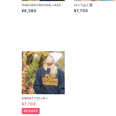
HAKUBAORIGINAL×KEEN
ロンT山と雲
HAKUBA OC/RP SNOWY
¥6,380
¥7,700
NATURE TEE
SWEATフロッキー
¥7,700
30%OFF