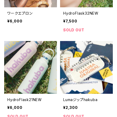
ワークエプロン
HydroFlask32NEW
¥6,000
¥7,500
SOLD OUT
HydroFlask21NEW
Lumaジップhakuba
¥6,000
¥2,300
SOLD OUT
SOLD OUT