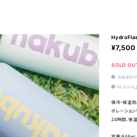
HydroFl
¥7,500
SOLD OU
別途送料が
¥8,000
保冷・保温効果の
ボレーション
24時間、保
容量:946ml