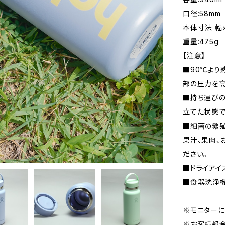
口径:58mm
本体寸法 幅×
重量:475g
【注意】
■90℃より
部の圧力を高
■持ち運びの
立てた状態で
■細菌の繁殖
果汁、果肉、
ださい。
■ドライアイ
■食器洗浄機
※モニターに
※お客様都合