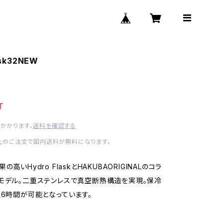
ask32NEW
T
かかります。
送料を確認する
以上のご注文で国内送料が無料になります。
高いHydro FlaskとHAKUBAORIGINALのコラ
モデル。二重ステンレスで真空断熱構造を実現。保冷
温6時間が可能となっています。