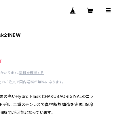
sk21NEW
T
かかります。
送料を確認する
以上のご注文で国内送料が無料になります。
高いHydro FlaskとHAKUBAORIGINALのコラ
モデル。二重ステンレスで真空断熱構造を実現。保冷
温6時間が可能となっています。