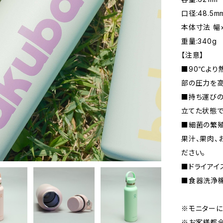
口径:48.5m
本体寸法 幅×
重量:340g
【注意】
■90℃より
部の圧力を高
■持ち運びの
立てた状態で
■細菌の繁殖
果汁、果肉、
ださい。
■ドライアイ
■食器洗浄機
※モニターに
※お客様都合